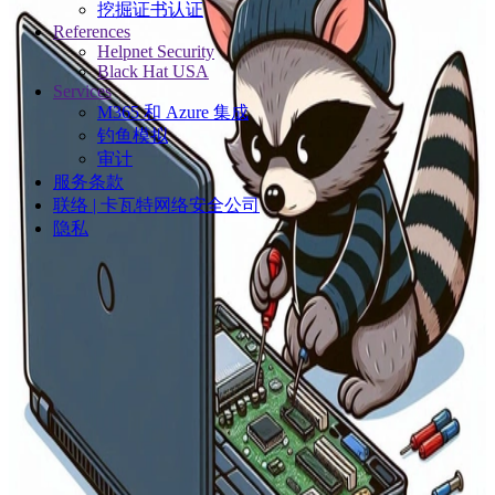
挖掘证书认证
References
Helpnet Security
Black Hat USA
Services
M365 和 Azure 集成
钓鱼模拟
审计
服务条款
联络 | 卡瓦特网络安全公司
隐私