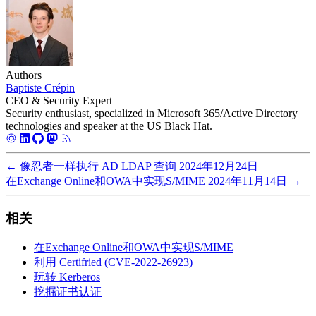
Authors
Baptiste Crépin
CEO & Security Expert
Security enthusiast, specialized in Microsoft 365/Active Directory
technologies and speaker at the US Black Hat.
←
像忍者一样执行 AD LDAP 查询
2024年12月24日
在Exchange Online和OWA中实现S/MIME
2024年11月14日
→
相关
在Exchange Online和OWA中实现S/MIME
利用 Certifried (CVE-2022-26923)
玩转 Kerberos
挖掘证书认证