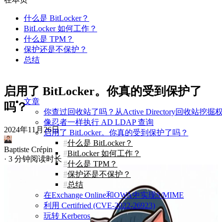
什么是 BitLocker？
BitLocker 如何工作？
什么是 TPM？
保护还是不保护？
总结
启用了 BitLocker。你真的受到保护了
文章
吗？
你查过回收站了吗？从Active Directory回收站挖
像忍者一样执行 AD LDAP 查询
2024年11月26日
·
启用了 BitLocker。你真的受到保护了吗？
什么是 BitLocker？
Baptiste Crépin
BitLocker 如何工作？
·
3 分钟阅读时长
什么是 TPM？
保护还是不保护？
总结
在Exchange Online和OWA中实现S/MIME
利用 Certifried (CVE-2022-26923)
玩转 Kerberos