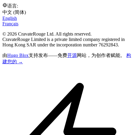
语言:
中文 (简体)
English
Français
© 2026 CravateRouge Ltd. All rights reserved.
CravateRouge Limited is a private limited company registered in
Hong Kong SAR under the incorporation number 76292843.
由
Hugo Blox
支持发布——免费
开源
网站，为创作者赋能。
构
建您的 →