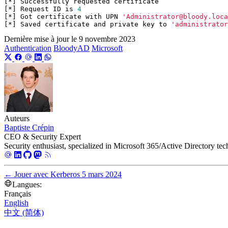
[*]
Successfully
requested
certificate
[*]
Request
ID
is
4
[*]
Got
certificate
with
UPN
'Administrator@bloody.loca
[*]
Saved
certificate
and
private
key
to
'administrator
Dernière mise à jour le
9 novembre 2023
Authentication
BloodyAD
Microsoft
Auteurs
Baptiste Crépin
CEO & Security Expert
Security enthusiast, specialized in Microsoft 365/Active Directory te
←
Jouer avec Kerberos
5 mars 2024
Langues:
Français
English
中文 (简体)