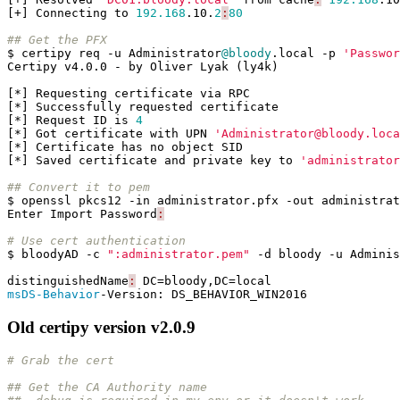
[+]
Connecting
to
192.168
.
10
.
2
:
80
## Get the PFX
$
certipy
req
-u
Administrator
@bloody
.
local
-p
'Passwor
Certipy
v4
.
0
.
0
-
by
Oliver
Lyak
(
ly4k
)
[*]
Requesting
certificate
via
RPC
[*]
Successfully
requested
certificate
[*]
Request
ID
is
4
[*]
Got
certificate
with
UPN
'Administrator@bloody.loca
[*]
Certificate
has
no
object
SID
[*]
Saved
certificate
and
private
key
to
'administrator
## Convert it to pem
$
openssl
pkcs12
-in
administrator
.
pfx
-out
administrat
Enter
Import
Password
:
# Use cert authentication
$
bloodyAD
-c
":administrator.pem"
-d
bloody
-u
Adminis
distinguishedName
:
DC
=
bloody
,
DC
=
local
msDS-Behavior
-Version:
DS_BEHAVIOR_WIN2016
Old certipy version v2.0.9
# Grab the cert
## Get the CA Authority name