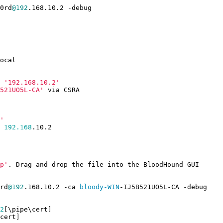
0rd
@192
.
168
.
10
.
2
-debug
ocal
'192.168.10.2'
521UO5L-CA'
via
CSRA
'
192.168
.
10
.
2
p'
.
Drag
and
drop
the
file
into
the
BloodHound
GUI
rd
@192
.
168
.
10
.
2
-ca
bloody-WIN
-IJ5B521UO5L-CA
-debug
2
[\
pipe
\
cert
]
cert
]