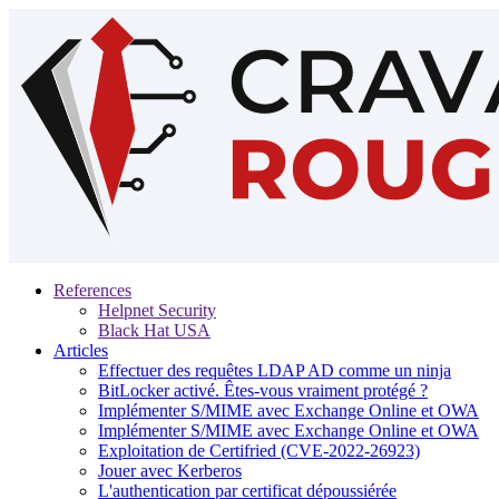
References
Helpnet Security
Black Hat USA
Articles
Effectuer des requêtes LDAP AD comme un ninja
BitLocker activé. Êtes-vous vraiment protégé ?
Implémenter S/MIME avec Exchange Online et OWA
Implémenter S/MIME avec Exchange Online et OWA
Exploitation de Certifried (CVE-2022-26923)
Jouer avec Kerberos
L'authentication par certificat dépoussiérée