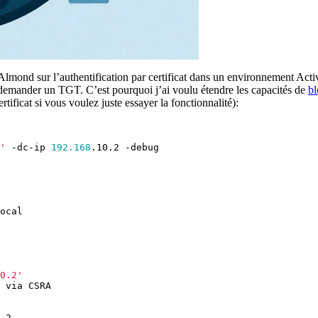
mond sur l’authentification par certificat dans un environnement Activ
r demander un TGT. C’est pourquoi j’ai voulu étendre les capacités de
b
ificat si vous voulez juste essayer la fonctionnalité):
'
-dc-ip
192.168
.
10
.
2
-debug
ocal
0.2'
via
CSRA
.
2