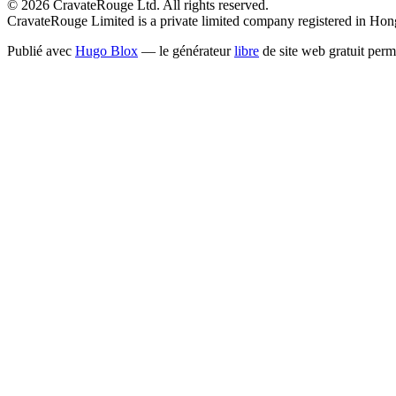
© 2026 CravateRouge Ltd. All rights reserved.
CravateRouge Limited is a private limited company registered in H
Publié avec
Hugo Blox
— le générateur
libre
de site web gratuit perm