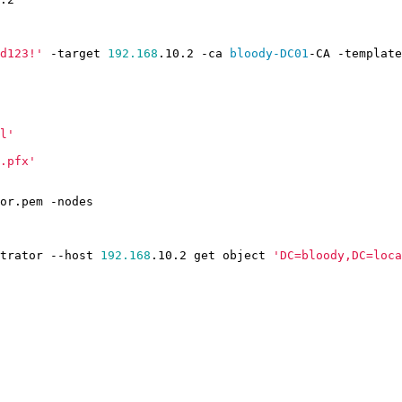
d123!'
-target
192.168
.
10
.
2
-ca
bloody-DC01
-CA
-template
l'
.pfx'
or
.
pem
-nodes
trator
-
-host
192.168
.
10
.
2
get
object
'DC=bloody,DC=loca